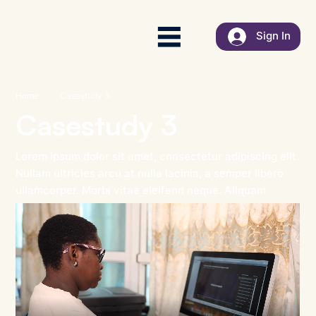
Sign In
Home
Casestudy 3
Casestudy 3
Lorem ipsum dolor sit amet, consectetur adipiscing elit.
Nullam ultricies arcu at nulla lacinia, a semper libero
ullamcorper. Morbi vitae eleifend neque. Aliquam